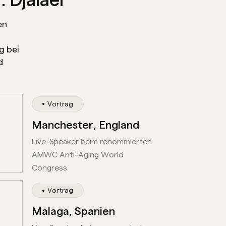
raxis Avesina in Köln – Fokus
Gesichtsästhetik.
en
r
g bei
d
Vortrag
Manchester, England
Live-Speaker beim renommierten
in Aachen, Bergisch Gladbach
AMWC Anti-Aging World
Congress
Vortrag
Malaga, Spanien