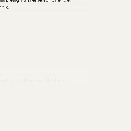
nik.
ent (u. a. Allergan, Galderma,
 und Live-Demonstrationen zu
erästhetik sowie Botox &