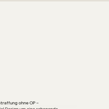
traffung ohne OP –
ial Design um eine schonende,