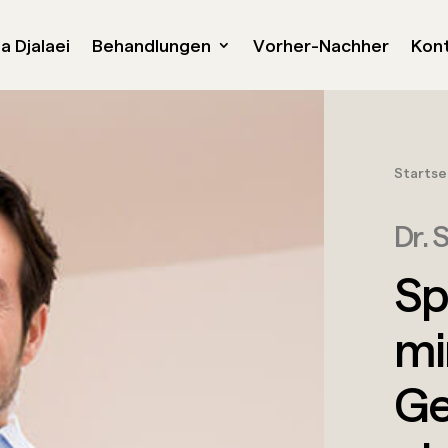
na Djalaei
Behandlungen
Vorher-Nachher
Kon
Startse
Dr. S
Sp
mi
Ge