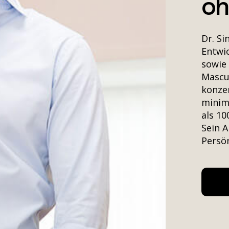
oh
Dr. Si
Entwic
sowie 
Mascu
konzen
minim
als 1
Sein A
Persön