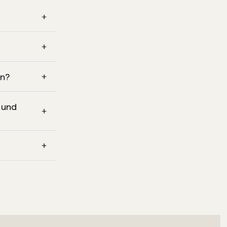
on?
n und