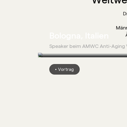
D
Männ
Bologna, Italien
Anerkennung als F
Speaker beim AMWC Anti-Aging 
(Ärzt
Vortrag