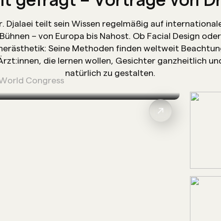
Gründung der Privatp
auf minimalinvasive 
r. Djalaei teilt sein Wissen regelmäßig auf international
Bühnen – von Europa bis Nahost. Ob Facial Design ode
erästhetik: Seine Methoden finden weltweit Beachtun
2009
Ärzt:innen, die lernen wollen, Gesichter ganzheitlich un
natürlich zu gestalten.
acharzt für Chirurgie
World Congress
ekammer Düsseldorf).
2003–2009
Facharztausbildung 
und Köln.
2003