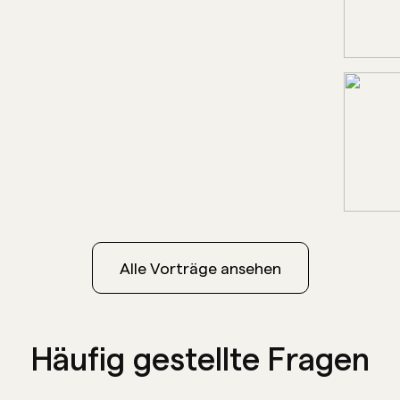
ums (RWTH Aachen) in
Mindeststudienzeit.
1997
Abitur in Hürth.
1986
Alle Vorträge ansehen
boren im Iran, mit 9
utschland gekommen.
Häufig gestellte Fragen