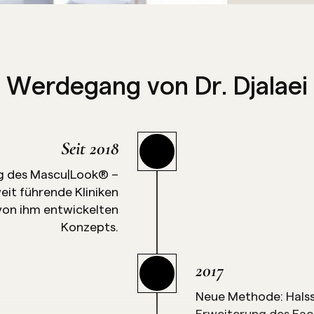
Werdegang von Dr. Djalaei
Seit 2018
ung des Mascu|Look® –
weit führende Kliniken
von ihm entwickelten
Konzepts.
2017
Neue Methode: Halss
Erweiterung des Fac