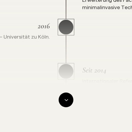
minimalinvasive Tech
2016
 Universität zu Köln.
Seit 2014
Internationaler Refer
Teoxane) – Vorträge
Facial Design, Männ
Hyaluron.
2014
Look® – Konzept zur