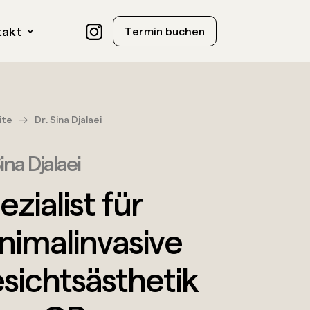
takt
Termin buchen
ite
Dr. Sina Djalaei
ina Djalaei
ezialist für
nimalinvasive
sichtsästhetik