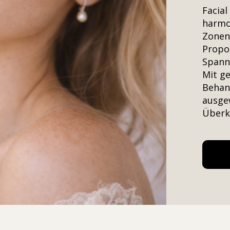
Facial
harmon
Zonen.
Propo
Spann
Mit ge
Behand
ausge
Überko