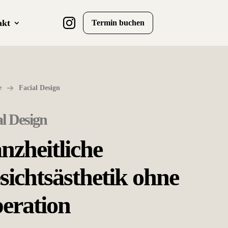
akt
Termin buchen
e
Facial Design
al Design
nzheitliche
sichtsästhetik ohne
eration