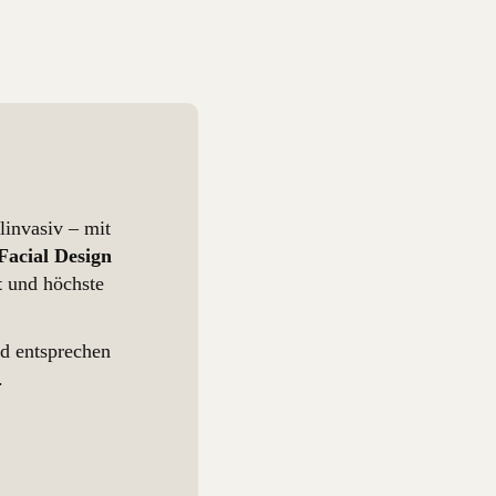
linvasiv – mit
Facial Design
t
und höchste
nd entsprechen
.