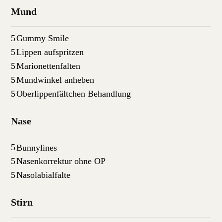
Mund
Gummy Smile
Lippen aufspritzen
Marionettenfalten
Mundwinkel anheben
Oberlippenfältchen Behandlung
Nase
Bunnylines
Nasenkorrektur ohne OP
Nasolabialfalte
Stirn