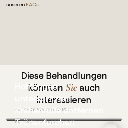
unseren
FAQs
.
Diese Behandlungen
Hohlaugen
Sie
könnten
auch
unterspritzen
interessieren
Krähenfüße entfernen
Für mehr Frische im Blick
Tränenfurchen
Für glattere Augenwinkel