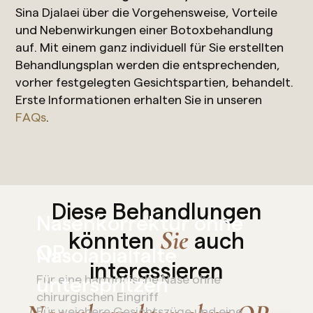
Sina Djalaei über die Vorgehensweise, Vorteile
und Nebenwirkungen einer Botoxbehandlung
auf. Mit einem ganz individuell für Sie erstellten
Behandlungsplan werden die entsprechenden,
vorher festgelegten Gesichtspartien, behandelt.
Erste Informationen erhalten Sie in unseren
FAQs
.
Diese Behandlungen
Nasenkorrektur ohne
Sie
könnten
auch
OP
Nasolabialfalte
interessieren
Für eine harmonische Nase ohne
unterspritzen
chirurgischen Eingriff
Für weichere Gesichtszüge und eine