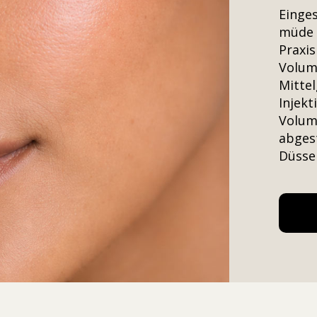
Einge
müde o
Praxis
Volum
Mittel
Injekt
Volume
abges
Düssel