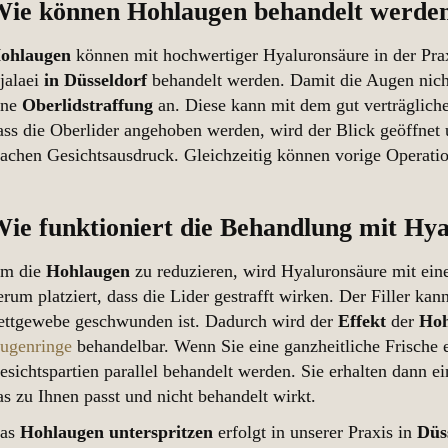
Wie können Hohlaugen behandelt werde
ohlaugen
können mit hochwertiger Hyaluronsäure in der Praxi
jalaei
in
Düsseldorf
behandelt werden. Damit die Augen nicht
ine
Oberlidstraffung
an. Diese kann mit dem gut verträglich
ass die Oberlider angehoben werden, wird der Blick geöffnet 
achen Gesichtsausdruck. Gleichzeitig können vorige Operatio
ie funktioniert die Behandlung mit Hy
m die
Hohlaugen
zu reduzieren, wird Hyaluronsäure mit ei
erum platziert, dass die Lider gestrafft wirken. Der Filler kan
ettgewebe geschwunden ist. Dadurch wird der
Effekt
der
Hoh
ugenringe
behandelbar. Wenn Sie eine ganzheitliche Frische 
esichtspartien parallel behandelt werden. Sie erhalten dann e
as zu Ihnen passt und nicht behandelt wirkt.
as
Hohlaugen
unterspritzen
erfolgt in unserer Praxis in
Düs