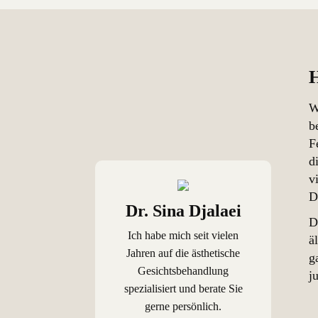
W
b
F
d
v
D
Dr. Sina Djalaei
D
Ich habe mich seit vielen
ä
Jahren auf die ästhetische
g
Gesichtsbehandlung
j
spezialisiert und berate Sie
gerne persönlich.