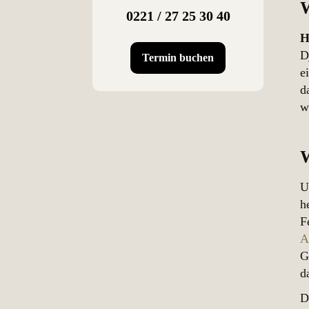
0221 / 27 25 30 40
H
D
Termin buchen
e
d
w
W
U
h
F
A
G
d
D