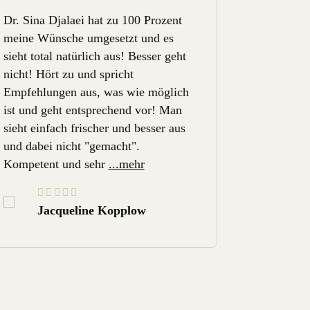
Dr. Sina Djalaei hat zu 100 Prozent
Behandlun
meine Wünsche umgesetzt und es
Gesichtsko
sieht total natürlich aus! Besser geht
zwei mal b
nicht! Hört zu und spricht
sagen er i
Empfehlungen aus, was wie möglich
meine Sch
ist und geht entsprechend vor! Man
zu und ab
sieht einfach frischer und besser aus
mein Gesic
und dabei nicht "gemacht".
eingefall
Kompetent und sehr
...mehr
Meine
...
Jacqueline Kopplow
Ole