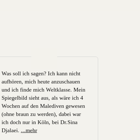
Was soll ich sagen? Ich kann nicht
Was soll i
aufhören, mich heute anzuschauen
aufhören,
und ich finde mich Weltklasse. Mein
und ich fi
Spiegelbild sieht aus, als wäre ich 4
Spiegelbild
Wochen auf den Malediven gewesen
Wochen au
(ohne braun zu werden), dabei war
(ohne brau
ich doch nur in Köln, bei Dr.Sina
ich doch n
Djalaei.
...mehr
Djalaei.
..