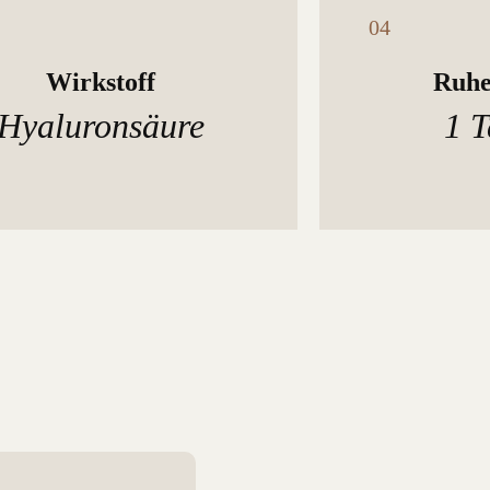
Wirkstoff
Ruhe
Hyaluronsäure
1 