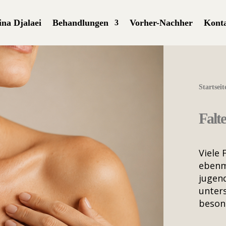
ina Djalaei
Behandlungen
Vorher-Nachher
Kont
Startseit
Falt
Viele 
ebenmä
jugend
unters
beson