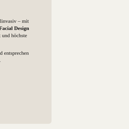
linvasiv – mit
Facial Design
t
und höchste
nd entsprechen
.