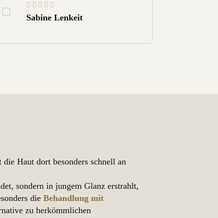
Sabine Lenkeit
Sab
t die Haut dort besonders schnell an
idet, sondern in jungem Glanz erstrahlt,
besonders die
Behandlung mit
ternative zu herkömmlichen