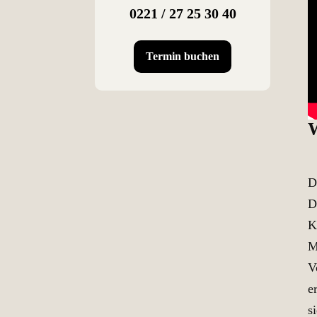
0221 / 27 25 30 40
Termin buchen
W
D
D
K
M
V
e
s