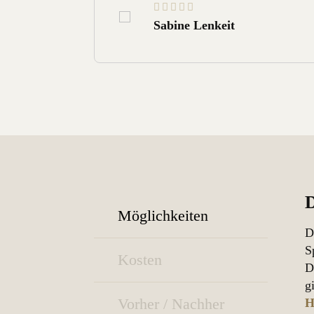
Sabine Lenkeit
D
Möglichkeiten
D
S
Kosten
D
g
Vorher / Nachher
H