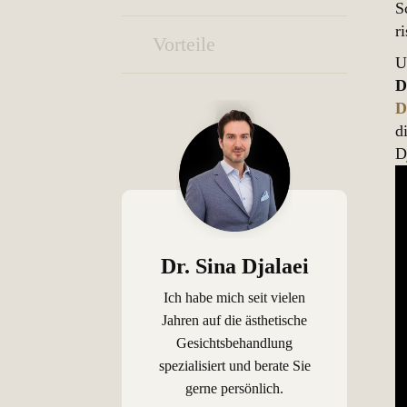
S
r
Vorteile
U
D
D
d
D
Dr. Sina Djalaei
Ich habe mich seit vielen
Jahren auf die ästhetische
Gesichtsbehandlung
spezialisiert und berate Sie
gerne persönlich.